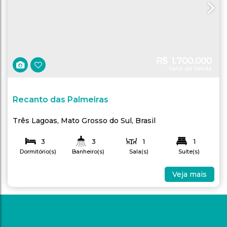
R$
1.700.000
Valor de Venda
Recanto das Palmeiras
Três Lagoas
,
Mato Grosso do Sul
,
Brasil
3
3
1
1
Dormitório(s)
Banheiro(s)
Sala(s)
Suíte(s)
2
355
.93
m²
185
.27
m²
Total:
Útil:
Vaga(s)
Veja mais