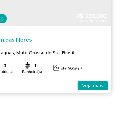
R$
230.000
Valor de Venda
m das Flores
Lagoas
,
Mato Grosso do Sul
,
Brasil
3
1
70
.59
m²
Total:
tório(s)
Banheiro(s)
41
.95
m²
Útil:
Veja mais