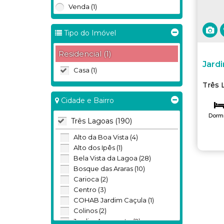
Venda (1)
Tipo do Imóvel
Residencial (1)
Jardi
Casa (1)
Três 
Cidade e Bairro
Dormi
Três Lagoas (190)
Alto da Boa Vista (4)
Alto dos Ipês (1)
Bela Vista da Lagoa (28)
Bosque das Araras (10)
Carioca (2)
Centro (3)
COHAB Jardim Caçula (1)
Colinos (2)
Jardim Aeroporto (2)