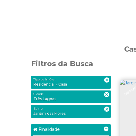
Cas
Filtros da Busca
Tipo de Imóvel:
Residencial » Casa
DISPON
Cidade:
Três Lagoas
Bairro:
Jardim das Flores
Finalidade