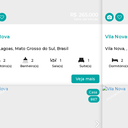
R$
265.000
Valor de Venda
Nova
Vila Nova
Lagoas
,
Mato Grosso do Sul
,
Brasil
Vila Nova
2
2
1
1
2
tório(s)
Banheiro(s)
Sala(s)
Suíte(s)
Dormitório(s
2
1
112
.50
m²
53
.67
m²
Total:
Útil:
ga(s)
Vaga(s)
Veja mais
UÇÃO
DISPONÍVEL
Casa
867