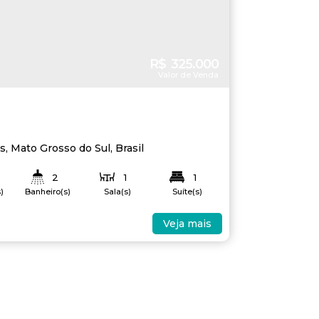
R$
325.000
Valor de Venda
as
,
Mato Grosso do Sul
,
Brasil
2
1
1
)
Banheiro(s)
Sala(s)
Suíte(s)
60
.00
m²
Útil:
Veja mais