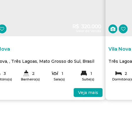
R$
320.000
Valor de Venda
Nova
Vila Nova
Nova
,
Três Lagoas
,
Mato Grosso do Sul
,
Brasil
Três Lago
3
2
1
1
2
tório(s)
Banheiro(s)
Sala(s)
Suíte(s)
Dormitório(s
1
1
70
.99
m²
Útil:
ga(s)
Vaga(s)
Veja mais