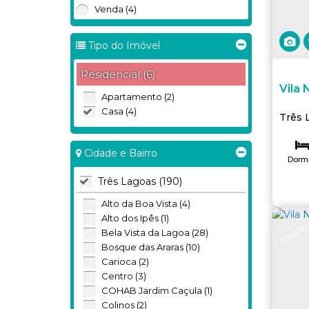
Venda (4)
Tipo do Imóvel
Residencial (6)
Vila 
Apartamento (2)
Casa (4)
Três 
Cidade e Bairro
Dormi
Três Lagoas (190)
Va
Alto da Boa Vista (4)
CONSTR
Alto dos Ipês (1)
Bela Vista da Lagoa (28)
Bosque das Araras (10)
Carioca (2)
Centro (3)
COHAB Jardim Caçula (1)
Colinos (2)