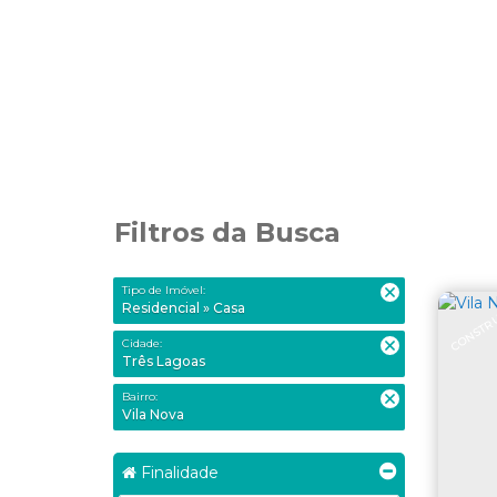
Filtros da Busca
Tipo de Imóvel:
CONSTR
Residencial » Casa
Cidade:
Três Lagoas
Bairro:
Vila Nova
Finalidade