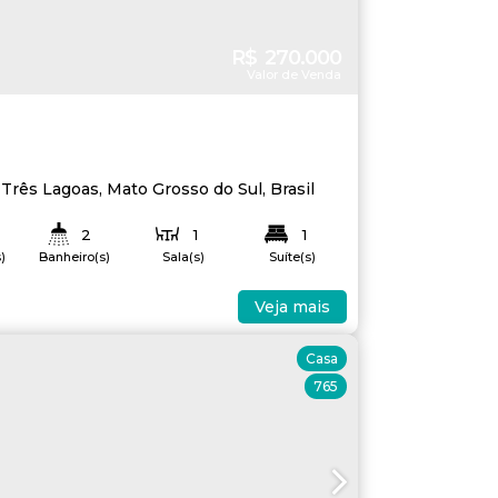
R$
270.000
Valor de Venda
,
Três Lagoas
,
Mato Grosso do Sul
,
Brasil
2
1
1
)
Banheiro(s)
Sala(s)
Suíte(s)
58
.35
m²
Útil:
Veja mais
Casa
765