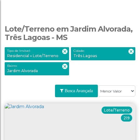
Lote/Terreno em Jardim Alvorada,
Três Lagoas - MS
Tipo de Imóvel:
Cidade:
Residencial » Lote/Terreno
Três Lagoas
Bairro:
Jardim Alvorada
Busca Avançada
Lote/Terreno
219