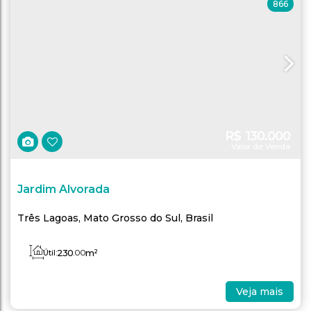
866
R$
130.000
Valor de Venda
Jardim Alvorada
Três Lagoas
,
Mato Grosso do Sul
,
Brasil
230
.00
m²
Útil:
Veja mais