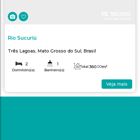
R$
180.000
Valor de Venda
Rio Sucuriú
Três Lagoas
,
Mato Grosso do Sul
,
Brasil
2
1
360
.00
m²
Total:
Dormitório(s)
Banheiro(s)
Veja mais