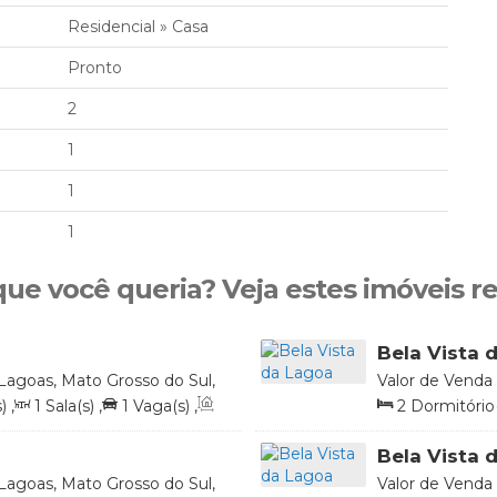
Residencial
»
Casa
Pronto
2
1
1
1
que você queria? Veja estes imóveis r
Bela Vista 
Lagoas, Mato Grosso do Sul,
Valor de Venda
Brasil
)
,
1
Sala(s)
,
1
Vaga(s)
,
2
Dormitório(
1
Vaga(s)
,
Útil
Bela Vista 
Lagoas, Mato Grosso do Sul,
Valor de Venda