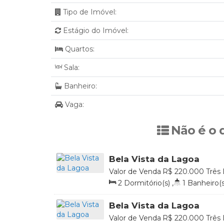
Tipo de Imóvel:
Estágio do Imóvel:
Quartos:
Sala:
Banheiro:
Vaga:
Não é o 
Bela Vista da Lagoa
Valor de Venda
R$
220.000
Três 
Brasil
2
Dormitório(s)
,
1
Banheiro(s
Útil:
50
.85
m²
Bela Vista da Lagoa
Valor de Venda
R$
220.000
Três 