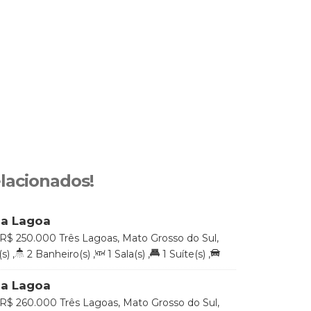
elacionados!
da Lagoa
R$
250.000
Três Lagoas, Mato Grosso do Sul,
s)
,
2
Banheiro(s)
,
1
Sala(s)
,
1
Suíte(s)
,
:
52
.61
m²
da Lagoa
R$
260.000
Três Lagoas, Mato Grosso do Sul,