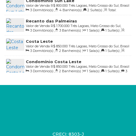
Condomínio Sun Lake
Valor de Venda
R$
800.000
Três Lagoas, Mato Grosso do Sul, Brasil
3
Dormitório(s)
,
4
Banheiro(s)
,
2
Suíte(s)
,
Total:
303
.60
m²
,
Útil:
165
.63
m²
Recanto das Palmeiras
Valor de Venda
R$
1.700.000
Três Lagoas, Mato Grosso do Sul,
3
Dormitório(s)
,
3
Banheiro(s)
,
1
Sala(s)
,
1
Suíte(s)
,
Brasil
Total:
355
.93
m²
,
2
Vaga(s)
,
Útil:
185
.27
m²
Costa Leste
Valor de Venda
R$
850.000
Três Lagoas, Mato Grosso do Sul, Brasil
3
Dormitório(s)
,
2
Banheiro(s)
,
1
Sala(s)
,
1
Suíte(s)
,
Total:
288
.00
m²
,
2
Vaga(s)
,
Útil:
140
.00
m²
Condomínio Costa Leste
Valor de Venda
R$
850.000
Três Lagoas, Mato Grosso do Sul, Brasil
3
Dormitório(s)
,
2
Banheiro(s)
,
1
Sala(s)
,
1
Suíte(s)
,
3
Vaga(s)
,
Útil:
144
.00
m²
CRECI: 8303-J