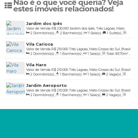
Não é o que você queria? Veja
estes imóveis relacionados!
Jardim dos Ipês
Valor de Venda
R$
230.000
Jardim dos Ipês, Três Lagoas, Mato
2
Dormitório(s)
,
2
Banheiro(s)
,
1
Sala(s)
,
1
Suíte(s)
,
Grosso do Sul, Brasil
Total:
61
.30
m²
,
1
Vaga(s)
,
Útil:
54
.19
m²
Vila Carioca
Valor de Venda
R$
210.000
Três Lagoas, Mato Grosso do Sul, Brasil
2
Dormitório(s)
,
1
Banheiro(s)
,
1
Sala(s)
,
Total:
83
.70
m²
,
1
Vaga(s)
,
Útil:
52
.68
m²
Vila Haro
Valor de Venda
R$
210.000
Três Lagoas, Mato Grosso do Sul, Brasil
2
Dormitório(s)
,
1
Banheiro(s)
,
1
Sala(s)
,
2
Vaga(s)
,
Útil:
57
.37
m²
Jardim Aeroporto
Valor de Venda
R$
210.000
Três Lagoas, Mato Grosso do Sul, Brasil
2
Dormitório(s)
,
1
Banheiro(s)
,
1
Sala(s)
,
2
Vaga(s)
,
Útil:
53
.18
m²