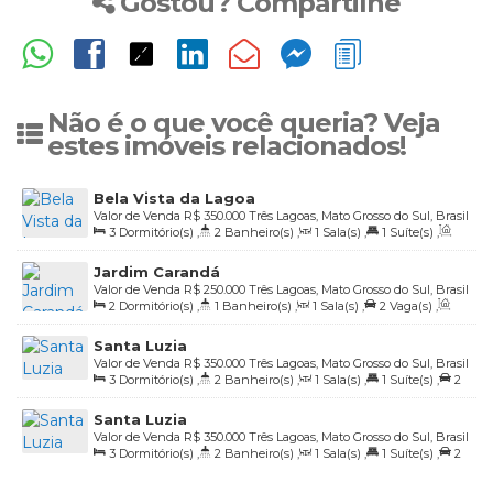
Gostou? Compartilhe
Não é o que você queria? Veja
estes imóveis relacionados!
Bela Vista da Lagoa
Valor de Venda
R$
350.000
Três Lagoas, Mato Grosso do Sul, Brasil
3
Dormitório(s)
,
2
Banheiro(s)
,
1
Sala(s)
,
1
Suíte(s)
,
Total:
150
.00
m²
,
2
Vaga(s)
,
Útil:
79
.00
m²
Jardim Carandá
Valor de Venda
R$
250.000
Três Lagoas, Mato Grosso do Sul, Brasil
2
Dormitório(s)
,
1
Banheiro(s)
,
1
Sala(s)
,
2
Vaga(s)
,
Útil:
51
.34
m²
Santa Luzia
Valor de Venda
R$
350.000
Três Lagoas, Mato Grosso do Sul, Brasil
3
Dormitório(s)
,
2
Banheiro(s)
,
1
Sala(s)
,
1
Suíte(s)
,
2
Vaga(s)
,
Útil:
75
.04
m²
Santa Luzia
Valor de Venda
R$
350.000
Três Lagoas, Mato Grosso do Sul, Brasil
3
Dormitório(s)
,
2
Banheiro(s)
,
1
Sala(s)
,
1
Suíte(s)
,
2
Vaga(s)
,
Útil:
75
.28
m²