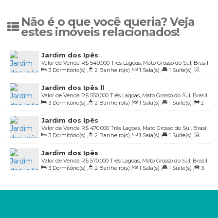
Não é o que você queria? Veja
estes imóveis relacionados!
Jardim dos Ipês
Valor de Venda
R$
549.000
Três Lagoas, Mato Grosso do Sul, Brasil
3
Dormitório(s)
,
2
Banheiro(s)
,
1
Sala(s)
,
1
Suíte(s)
,
Total:
210
.00
m²
,
2
Vaga(s)
,
Útil:
108
.01
m²
Jardim dos Ipês ll
Valor de Venda
R$
550.000
Três Lagoas, Mato Grosso do Sul, Brasil
3
Dormitório(s)
,
2
Banheiro(s)
,
1
Sala(s)
,
1
Suíte(s)
,
2
Vaga(s)
,
Útil:
110
.00
m²
Jardim dos Ipês
Valor de Venda
R$
470.000
Três Lagoas, Mato Grosso do Sul, Brasil
3
Dormitório(s)
,
2
Banheiro(s)
,
1
Sala(s)
,
1
Suíte(s)
,
Total:
156
.00
m²
,
2
Vaga(s)
,
Útil:
108
.16
m²
Jardim dos Ipês
Valor de Venda
R$
570.000
Três Lagoas, Mato Grosso do Sul, Brasil
3
Dormitório(s)
,
2
Banheiro(s)
,
1
Sala(s)
,
1
Suíte(s)
,
3
Vaga(s)
,
Útil:
118
.00
m²