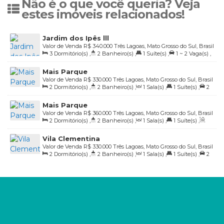
Não é o que você queria? Veja
estes imóveis relacionados!
Jardim dos Ipês lll
Valor de Venda
R$
340.000
Três Lagoas, Mato Grosso do Sul, Brasil
3
Dormitório(s)
,
2
Banheiro(s)
,
1
Suíte(s)
,
1 ~ 2
Vaga(s)
,
Útil:
85
.71
m²
Mais Parque
Valor de Venda
R$
330.000
Três Lagoas, Mato Grosso do Sul, Brasil
2
Dormitório(s)
,
2
Banheiro(s)
,
1
Sala(s)
,
1
Suíte(s)
,
2
Vaga(s)
,
Útil:
89
.67
m²
Mais Parque
Valor de Venda
R$
360.000
Três Lagoas, Mato Grosso do Sul, Brasil
2
Dormitório(s)
,
2
Banheiro(s)
,
1
Sala(s)
,
1
Suíte(s)
,
Total:
180
.00
m²
,
2
Vaga(s)
,
Útil:
83
.90
m²
Vila Clementina
Valor de Venda
R$
330.000
Três Lagoas, Mato Grosso do Sul, Brasil
2
Dormitório(s)
,
2
Banheiro(s)
,
1
Sala(s)
,
1
Suíte(s)
,
2
Vaga(s)
,
Útil:
68
.66
m²