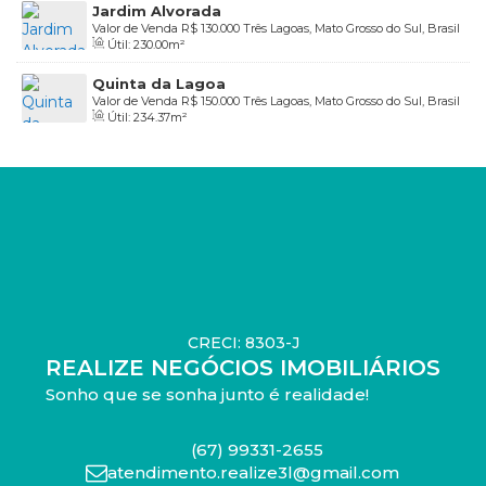
Jardim Alvorada
Valor de Venda
R$
130.000
Três Lagoas, Mato Grosso do Sul, Brasil
Útil:
230
.00
m²
Quinta da Lagoa
Valor de Venda
R$
150.000
Três Lagoas, Mato Grosso do Sul, Brasil
Útil:
234
.37
m²
CRECI: 8303-J
REALIZE NEGÓCIOS IMOBILIÁRIOS
Sonho que se sonha junto é realidade!
(67) 99331-2655
atendimento.realize3l@gmail.com