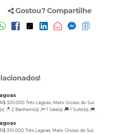
Gostou? Compartilhe
elacionados!
Lagoas
R$
320.000
Três Lagoas, Mato Grosso do Sul,
s)
,
2
Banheiro(s)
,
1
Sala(s)
,
1
Suíte(s)
,
l:
71
.76
m²
Lagoas
R$
310.000
Três Lagoas, Mato Grosso do Sul,