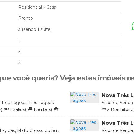
Residencial
»
Casa
Pronto
3 (sendo 1 suíte)
1
2
2
que você queria? Veja estes imóveis r
Nova Três 
Três Lagoas, Três Lagoas,
Valor de Venda
Brasil
s)
,
1
Sala(s)
,
1
Suíte(s)
,
2
Dormitório(
3
Vaga(s)
,
Úti
Nova Três 
 Lagoas, Mato Grosso do Sul,
Valor de Venda