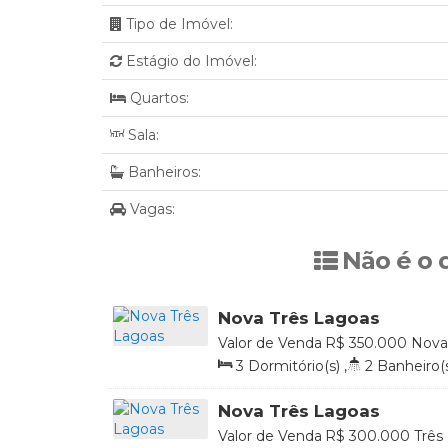
Tipo de Imóvel:
Estágio do Imóvel:
Quartos:
Sala:
Banheiros:
Vagas:
Não é o 
Nova Três Lagoas
Valor de Venda
R$
350.000
Nova 
Mato Grosso do Sul, Brasil
3
Dormitório(s)
,
2
Banheiro(
2
Vaga(s)
,
Útil:
75
.39
m²
Nova Três Lagoas
Valor de Venda
R$
300.000
Três