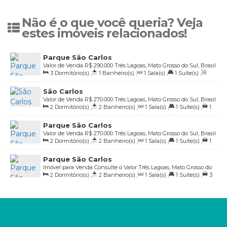
Não é o que você queria? Veja
estes imóveis relacionados!
Parque São Carlos
Valor de Venda
R$
290.000
Três Lagoas, Mato Grosso do Sul, Brasil
3
Dormitório(s)
,
1
Banheiro(s)
,
1
Sala(s)
,
1
Suíte(s)
,
Total:
110
.00
m²
,
1
Vaga(s)
,
Útil:
70
.00
m²
São Carlos
Valor de Venda
R$
270.000
Três Lagoas, Mato Grosso do Sul, Brasil
2
Dormitório(s)
,
2
Banheiro(s)
,
1
Sala(s)
,
1
Suíte(s)
,
1
Vaga(s)
,
Útil:
56
.57
m²
Parque São Carlos
Valor de Venda
R$
270.000
Três Lagoas, Mato Grosso do Sul, Brasil
2
Dormitório(s)
,
2
Banheiro(s)
,
1
Sala(s)
,
1
Suíte(s)
,
1
Vaga(s)
,
Útil:
56
.57
m²
Parque São Carlos
Imóvel para Venda
Consulte o Valor
Três Lagoas, Mato Grosso do
2
Dormitório(s)
,
2
Banheiro(s)
,
1
Sala(s)
,
1
Suíte(s)
,
3
Sul, Brasil
Vaga(s)
,
Útil:
70
.25
m²