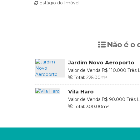
Estágio do Imóvel:
Não é o 
Jardim Novo Aeroporto
Valor de Venda
R$
110.000
Três 
Brasil
Total:
225
.00
m²
Vila Haro
Valor de Venda
R$
90.000
Três L
Brasil
Total:
300
.00
m²