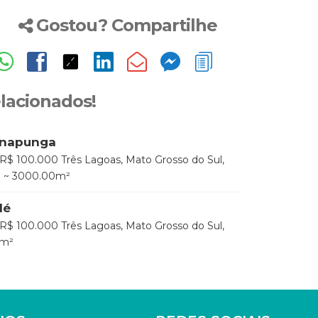
Gostou? Compartilhe
elacionados!
anapunga
R$
100.000
Três Lagoas, Mato Grosso do Sul,
0
~ 3000
.00
m²
lé
R$
100.000
Três Lagoas, Mato Grosso do Sul,
m²