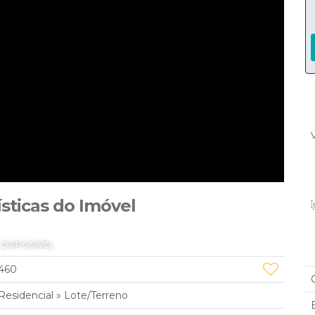
ísticas do Imóvel
DISPONÍVEL
460
Residencial
»
Lote/Terreno