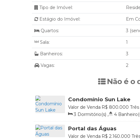
Tipo de Imóvel:
Resid
Estágio do Imóvel:
Em Co
Quartos:
3 (sen
Sala:
1
Banheiros:
3
Vagas:
2
Não é o 
Condomínio Sun Lake
Valor de Venda
R$
800.000
Três
Brasil
3
Dormitório(s)
,
4
Banheiro(
303
.60
m²
,
Útil:
165
.63
m²
Portal das Águas
Valor de Venda
R$
2.160.000
Trê