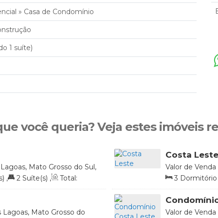
encial
»
Casa de Condomínio
nstrução
do 1 suíte)
que você queria? Veja estes imóveis r
Costa Lest
 Lagoas, Mato Grosso do Sul,
Valor de Venda
Brasil
s)
,
2
Suíte(s)
,
Total:
3
Dormitório(
Total:
288
.00
m
Condomínio
s Lagoas, Mato Grosso do
Valor de Venda