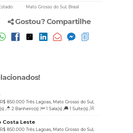
Estado:
Mato Grosso do Sul, Brasil
Gostou? Compartilhe
elacionados!
e
R$
850.000
Três Lagoas, Mato Grosso do Sul,
s)
,
2
Banheiro(s)
,
1
Sala(s)
,
1
Suíte(s)
,
²
,
2
Vaga(s)
,
Útil:
140
.00
m²
 Costa Leste
R$
850.000
Três Lagoas, Mato Grosso do Sul,