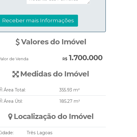
Valores do Imóvel
1.700.000
Valor de Venda
R$
Medidas do Imóvel
Área Total:
355
.93
m²
Área Útil:
185
.27
m²
Localização do Imóvel
Cidade:
Três Lagoas