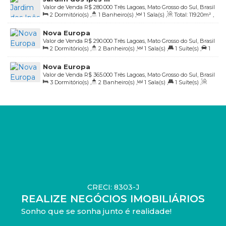
Valor de Venda
R$
280.000
Três Lagoas, Mato Grosso do Sul, Brasil
2
Dormitório(s)
,
1
Banheiro(s)
,
1
Sala(s)
,
Total:
119
.20
m²
,
2
Vaga(s)
,
Útil:
50
.67
m²
Nova Europa
Valor de Venda
R$
290.000
Três Lagoas, Mato Grosso do Sul, Brasil
2
Dormitório(s)
,
2
Banheiro(s)
,
1
Sala(s)
,
1
Suíte(s)
,
1
Vaga(s)
,
Útil:
60
.00
m²
Nova Europa
Valor de Venda
R$
365.000
Três Lagoas, Mato Grosso do Sul, Brasil
3
Dormitório(s)
,
2
Banheiro(s)
,
1
Sala(s)
,
1
Suíte(s)
,
Total:
200
.00
m²
,
1
Vaga(s)
,
Útil:
80
.23
m²
CRECI: 8303-J
REALIZE NEGÓCIOS IMOBILIÁRIOS
Sonho que se sonha junto é realidade!