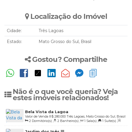
Localização do Imóvel
Cidade:
Três Lagoas
Estado:
Mato Grosso do Sul, Brasil
Gostou? Compartilhe
Não é o que você queria? Veja
estes imóveis relacionados!
Bela Vista da Lagoa
Valor de Venda
R$
280.000
Três Lagoas, Mato Grosso do Sul, Brasil
2
Dormitório(s)
,
2
Banheiro(s)
,
1
Sala(s)
,
1
Suíte(s)
,
Total:
187
.00
~ 187
.50
m²
,
1
Vaga(s)
,
Útil:
60
.26
m²
Jardim dos Ipês lll