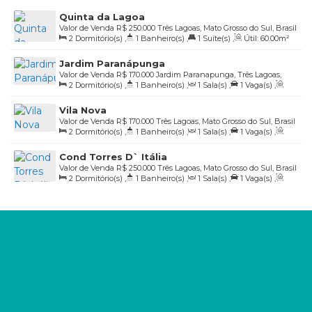
Quinta da Lagoa
Valor de Venda
R$
250.000
Três Lagoas, Mato Grosso do Sul, Brasil
2
Dormitório(s)
,
1
Banheiro(s)
,
1
Suíte(s)
,
Útil:
60
.00
m²
Jardim Paranápunga
Valor de Venda
R$
170.000
Jardim Paranapunga, Três Lagoas,
2
Dormitório(s)
,
1
Banheiro(s)
,
1
Sala(s)
,
1
Vaga(s)
,
Mato Grosso do Sul, Brasil
Útil:
53
.00
~ 54
.00
m²
Vila Nova
Valor de Venda
R$
170.000
Três Lagoas, Mato Grosso do Sul, Brasil
2
Dormitório(s)
,
1
Banheiro(s)
,
1
Sala(s)
,
1
Vaga(s)
,
Útil:
53
.01
m²
Cond Torres D` Itália
Valor de Venda
R$
250.000
Três Lagoas, Mato Grosso do Sul, Brasil
2
Dormitório(s)
,
1
Banheiro(s)
,
1
Sala(s)
,
1
Vaga(s)
,
Útil:
49
.97
m²