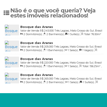
Não é o que você queria? Veja
estes imóveis relacionados!
Bosque das Araras
Valor de Venda
R$
245.000
Três Lagoas, Mato Grosso do Sul, Brasil
2
Dormitório(s)
,
2
Banheiro(s)
,
1
Suíte(s)
,
Total:
76
.50
m²
,
1
Vaga(s)
,
Útil:
54
.21
m²
Bosque das Araras
Valor de Venda
R$
205.000
Três Lagoas, Mato Grosso do Sul, Brasil
2
Dormitório(s)
,
1
Banheiro(s)
,
1
Sala(s)
,
1
Vaga(s)
,
Útil:
73
.73
m²
Bosque das Araras
Valor de Venda
R$
220.000
Três Lagoas, Mato Grosso do Sul, Brasil
2
Dormitório(s)
,
1
Banheiro(s)
,
1
Sala(s)
,
Total:
156
.25
m²
,
2
Vaga(s)
,
Útil:
61
.64
m²
Bosque das Araras
Valor de Venda
R$
265.000
Três Lagoas, Mato Grosso do Sul, Brasil
2
Dormitório(s)
,
2
Banheiro(s)
,
1
Sala(s)
,
1
Suíte(s)
,
Total:
156
.25
m²
,
2
Vaga(s)
,
Útil:
65
.00
m²