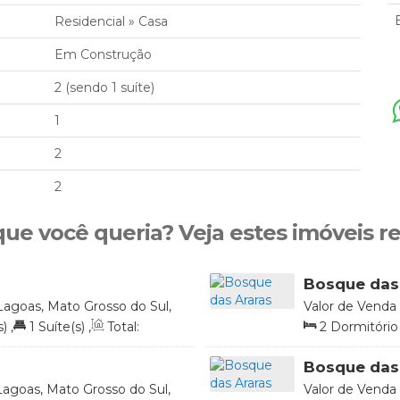
Residencial
»
Casa
Em Construção
2 (sendo 1 suíte)
1
2
2
que você queria? Veja estes imóveis r
Bosque das
Lagoas, Mato Grosso do Sul,
Valor de Venda
Brasil
s)
,
1
Suíte(s)
,
Total:
2
Dormitório(
1
m²
156
.25
m²
,
2
V
Bosque das
Lagoas, Mato Grosso do Sul,
Valor de Venda