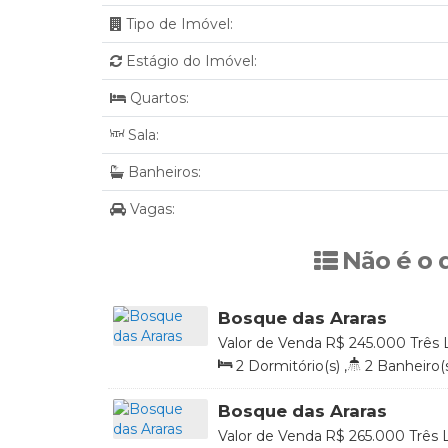
Tipo de Imóvel:
Estágio do Imóvel:
Quartos:
Sala:
Banheiros:
Vagas:
Não é o 
Bosque das Araras
Valor de Venda
R$
245.000
Três 
Brasil
2
Dormitório(s)
,
2
Banheiro(
76
.50
m²
,
1
Vaga(s)
,
Útil:
54
.2
Bosque das Araras
Valor de Venda
R$
265.000
Três 