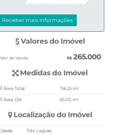
Valores do Imóvel
265.000
Valor de Venda
R$
Medidas do Imóvel
Área Total:
156
.25
m²
Área Útil:
65
.00
m²
Localização do Imóvel
Cidade:
Três Lagoas