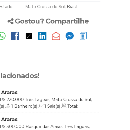
Estado:
Mato Grosso do Sul, Brasil
Gostou? Compartilhe
elacionados!
 Araras
R$
220.000
Três Lagoas, Mato Grosso do Sul,
s)
,
1
Banheiro(s)
,
1
Sala(s)
,
Total:
aga(s)
,
Útil:
61
.64
m²
 Araras
R$
300.000
Bosque das Araras, Três Lagoas,