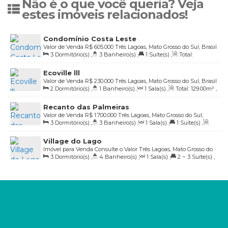
Não é o que você queria? Veja
estes imóveis relacionados!
Condomínio Costa Leste
Valor de Venda
R$
605.000
Três Lagoas, Mato Grosso do Sul, Brasil
3
Dormitório(s)
,
3
Banheiro(s)
,
1
Suíte(s)
,
Total:
288
.00
m²
,
2
Vaga(s)
,
Útil:
133
.00
m²
Ecoville lll
Valor de Venda
R$
230.000
Três Lagoas, Mato Grosso do Sul, Brasil
2
Dormitório(s)
,
1
Banheiro(s)
,
1
Sala(s)
,
Total:
129
.00
m²
,
2
Vaga(s)
,
Útil:
70
.00
m²
Recanto das Palmeiras
Valor de Venda
R$
1.700.000
Três Lagoas, Mato Grosso do Sul,
3
Dormitório(s)
,
3
Banheiro(s)
,
1
Sala(s)
,
1
Suíte(s)
,
Brasil
Total:
355
.93
m²
,
2
Vaga(s)
,
Útil:
185
.27
m²
Village do Lago
Imóvel para Venda
Consulte o Valor
Três Lagoas, Mato Grosso do
3
Dormitório(s)
,
4
Banheiro(s)
,
1
Sala(s)
,
2 ~ 3
Suíte(s)
,
Sul, Brasil
Total:
360
.00
m²
,
2
Vaga(s)
,
Útil:
208
.00
m²