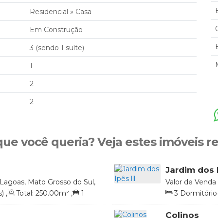
Residencial
»
Casa
Em Construção
3 (sendo 1 suíte)
1
2
2
que você queria? Veja estes imóveis r
Jardim dos I
 Lagoas, Mato Grosso do Sul,
Valor de Venda
Brasil
s)
,
Total:
250
.00
m²
,
1
3
Dormitório(
Total:
227
.50
m²
Colinos