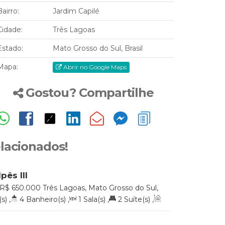
Bairro:
Jardim Capilé
Cidade:
Três Lagoas
Estado:
Mato Grosso do Sul, Brasil
Mapa:
Abrir no Google Maps
Gostou? Compartilhe
elacionados!
pês lll
R$
650.000
Três Lagoas, Mato Grosso do Sul,
s)
,
4
Banheiro(s)
,
1
Sala(s)
,
2
Suíte(s)
,
,
2
Vaga(s)
,
Útil:
151
.54
m²