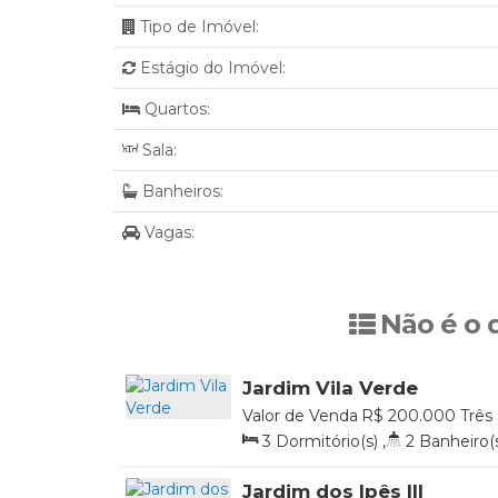
Tipo de Imóvel:
Estágio do Imóvel:
Quartos:
Sala:
Banheiros:
Vagas:
Não é o 
Jardim Vila Verde
Valor de Venda
R$
200.000
Três
Brasil
3
Dormitório(s)
,
2
Banheiro(
Vaga(s)
,
Útil:
134
.73
m²
Jardim dos Ipês lll