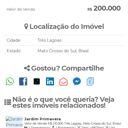
200.000
Valor de Venda
R$
Localização do Imóvel
Cidade:
Três Lagoas
Estado:
Mato Grosso do Sul, Brasil
Gostou? Compartilhe
Não é o que você queria? Veja
estes imóveis relacionados!
Jardim Primavera
Valor de Venda
R$
210.000
Três Lagoas, Mato Grosso do Sul, Brasil
2
Dormitório(s)
,
1
Banheiro(s)
,
Total:
468
.75
m²
,
Útil: