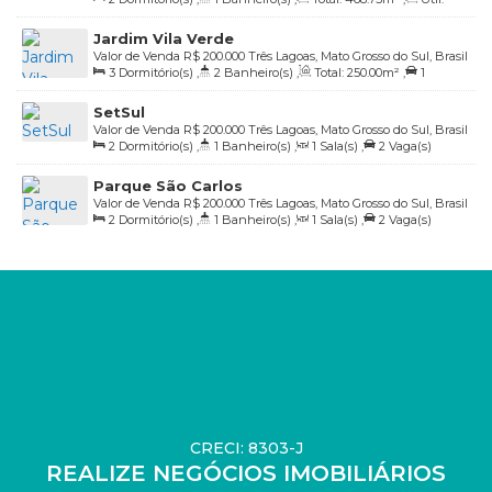
85
.00
m²
Jardim Vila Verde
Valor de Venda
R$
200.000
Três Lagoas, Mato Grosso do Sul, Brasil
3
Dormitório(s)
,
2
Banheiro(s)
,
Total:
250
.00
m²
,
1
Vaga(s)
,
Útil:
134
.73
m²
SetSul
Valor de Venda
R$
200.000
Três Lagoas, Mato Grosso do Sul, Brasil
2
Dormitório(s)
,
1
Banheiro(s)
,
1
Sala(s)
,
2
Vaga(s)
Parque São Carlos
Valor de Venda
R$
200.000
Três Lagoas, Mato Grosso do Sul, Brasil
2
Dormitório(s)
,
1
Banheiro(s)
,
1
Sala(s)
,
2
Vaga(s)
CRECI: 8303-J
REALIZE NEGÓCIOS IMOBILIÁRIOS