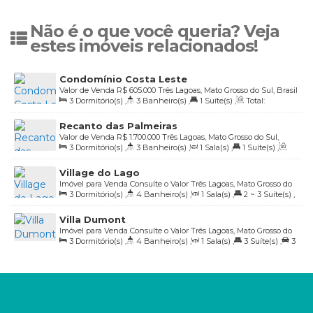
Não é o que você queria? Veja
estes imóveis relacionados!
Condomínio Costa Leste
Valor de Venda
R$
605.000
Três Lagoas, Mato Grosso do Sul, Brasil
3
Dormitório(s)
,
3
Banheiro(s)
,
1
Suíte(s)
,
Total:
288
.00
m²
,
2
Vaga(s)
,
Útil:
133
.00
m²
Recanto das Palmeiras
Valor de Venda
R$
1.700.000
Três Lagoas, Mato Grosso do Sul,
3
Dormitório(s)
,
3
Banheiro(s)
,
1
Sala(s)
,
1
Suíte(s)
,
Brasil
Total:
355
.93
m²
,
2
Vaga(s)
,
Útil:
185
.27
m²
Village do Lago
Imóvel para Venda
Consulte o Valor
Três Lagoas, Mato Grosso do
3
Dormitório(s)
,
4
Banheiro(s)
,
1
Sala(s)
,
2 ~ 3
Suíte(s)
,
Sul, Brasil
Total:
360
.00
m²
,
2
Vaga(s)
,
Útil:
208
.00
m²
Villa Dumont
Imóvel para Venda
Consulte o Valor
Três Lagoas, Mato Grosso do
3
Dormitório(s)
,
4
Banheiro(s)
,
1
Sala(s)
,
3
Suíte(s)
,
3
Sul, Brasil
Vaga(s)
,
Útil:
262
.00
m²